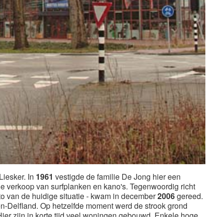
Liesker. In
1961
vestigde de familie De Jong hier een
 de verkoop van surfplanken en kano's. Tegenwoordig richt
oto van de huidige situatie - kwam in december
2006
gereed.
-Delfland. Op hetzelfde moment werd de strook grond
ier zijn in korte tijd veel woningen gebouwd. Enkele hoge