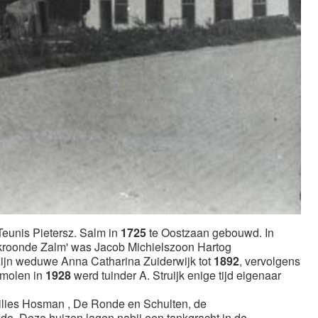
Teunis Pietersz. Salm in
1725
te Oostzaan gebouwd. In
ekroonde Zalm' was Jacob Michielszoon Hartog
ijn weduwe Anna Catharina Zuiderwijk tot
1892
, vervolgens
 molen in
1928
werd tuinder A. Struijk enige tijd eigenaar
ilies Hosman , De Ronde en Schulten, de
de. Deze huizen lagen nabij een tankgracht in de