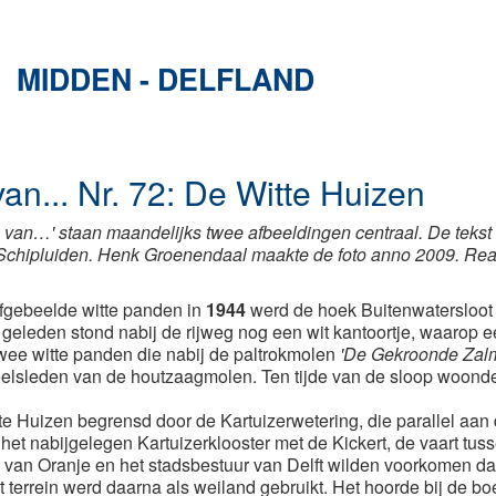
MIDDEN - DELFLAND
an... Nr. 72: De Witte Huizen
n van…' staan maandelijks twee afbeeldingen centraal. De teks
Schipluiden. Henk Groenendaal maakte de foto anno 2009. Reac
fgebeelde witte panden in
1944
werd de hoek Buitenwatersloo
 geleden stond nabij de rijweg nog een wit kantoortje, waarop
twee witte panden die nabij de paltrokmolen
'De Gekroonde Zal
sleden van de houtzaagmolen. Ten tijde van de sloop woonden
e Huizen begrensd door de Kartuizerwetering, die parallel aan 
t nabijgelegen Kartuizerklooster met de Kickert, de vaart tus
 van Oranje en het stadsbestuur van Delft wilden voorkomen da
errein werd daarna als weiland gebruikt. Het hoorde bij de bo