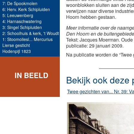
7: De Spookmolen
woonblokken sluiten aan de zijd
6: Herv. Kerk Schipluiden
verwijzen naar diverse industr
5: Leeuwenberg
Hoorn hebben gestaan.
4: Harnaschwatering
3: Singel Schipluiden
Meer informatie over de naamge
2: Schoolhuis & kerk, 't Woudt
Den Hoorn en de buitengebiede
1: Stoomoliesl... Mercurius
Tekst: Jacques Moerman. Oude fo
Lierse gesticht
publicatie: 29 januari 2009.
Hodenpijl 1823
Na publicatie worden de “Twee 
IN BEELD
Bekijk ook deze 
Twee gezichten van... Nr. 39: V