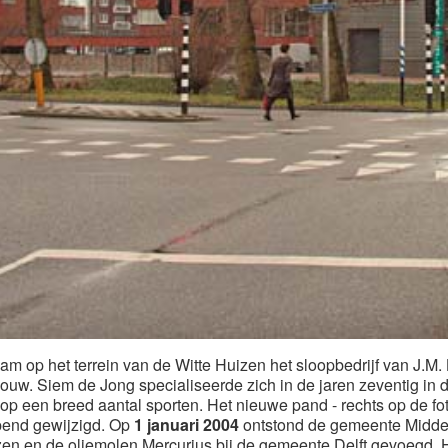
op het terrein van de Witte Huizen het sloopbedrijf van J.M. 
nbouw. Siem de Jong specialiseerde zich in de jaren zeventig in
h op een breed aantal sporten. Het nieuwe pand - rechts op de f
jpend gewijzigd. Op
1 januari 2004
ontstond de gemeente Midden
en en de oliemolen Mercurius bij de gemeente Delft gevoegd. H