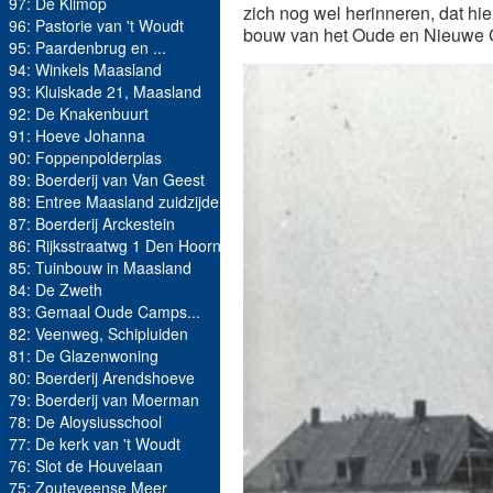
97: De Klimop
zich nog wel herinneren, dat hi
96: Pastorie van 't Woudt
bouw van het Oude en Nieuwe Ga
95: Paardenbrug en ...
94: Winkels Maasland
93: Kluiskade 21, Maasland
92: De Knakenbuurt
91: Hoeve Johanna
90: Foppenpolderplas
89: Boerderij van Van Geest
88: Entree Maasland zuidzijde
87: Boerderij Arckestein
86: Rijksstraatwg 1 Den Hoorn
85: Tuinbouw in Maasland
84: De Zweth
83: Gemaal Oude Camps...
82: Veenweg, Schipluiden
81: De Glazenwoning
80: Boerderij Arendshoeve
79: Boerderij van Moerman
78: De Aloysiusschool
77: De kerk van 't Woudt
76: Slot de Houvelaan
75: Zouteveense Meer