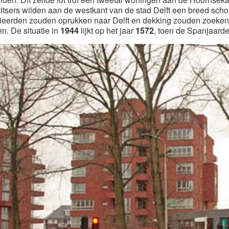
itsers wilden aan de westkant van de stad Delft een breed sch
eerden zouden oprukken naar Delft en dekking zouden zoeken in
n. De situatie in
1944
lijkt op het jaar
1572
, toen de Spanjaarde