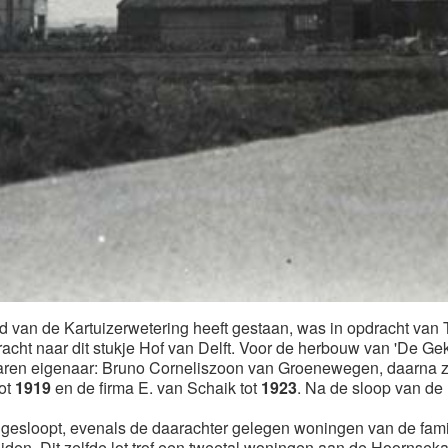
d van de Kartuizerwetering heeft gestaan, was in opdracht van 
cht naar dit stukje Hof van Delft. Voor de herbouw van 'De G
ren eigenaar: Bruno Corneliszoon van Groenewegen, daarna z
tot
1919
en de firma E. van Schaik tot
1923
. Na de sloop van de
n gesloopt, evenals de daarachter gelegen woningen van de fam
den. Dit zelfde lot trof een tweetal woningen aan de Hoornseka