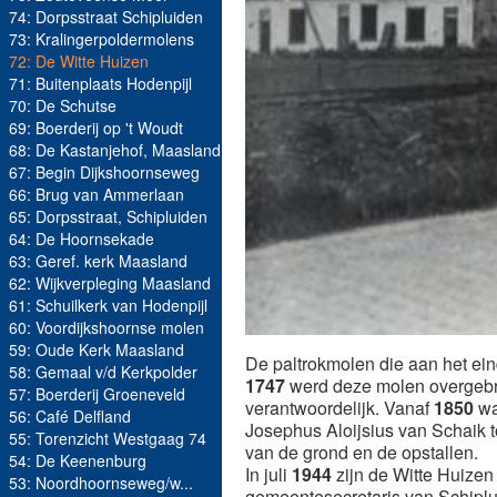
74: Dorpsstraat Schipluiden
73: Kralingerpoldermolens
72: De Witte Huizen
71: Buitenplaats Hodenpijl
70: De Schutse
69: Boerderij op 't Woudt
68: De Kastanjehof, Maasland
67: Begin Dijkshoornseweg
66: Brug van Ammerlaan
65: Dorpsstraat, Schipluiden
64: De Hoornsekade
63: Geref. kerk Maasland
62: Wijkverpleging Maasland
61: Schuilkerk van Hodenpijl
60: Voordijkshoornse molen
59: Oude Kerk Maasland
De paltrokmolen die aan het ein
58: Gemaal v/d Kerkpolder
1747
werd deze molen overgebra
57: Boerderij Groeneveld
verantwoordelijk. Vanaf
1850
wa
56: Café Delfland
Josephus Aloijsius van Schaik 
55: Torenzicht Westgaag 74
van de grond en de opstallen.
54: De Keenenburg
In juli
1944
zijn de Witte Huize
53: Noordhoornseweg/w...
gemeentesecretaris van Schiplui