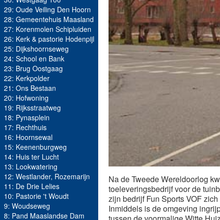
29: Oude Veiling Den Hoorn
28: Gemeentehuis Maasland
27: Korenmolen Schipluiden
26: Kerk & pastorie Hodenpijl
25: Dijkshoornseweg
24: School en Bank
23: Brug Oostgaag
22: Kerkpolder
21: Ons Bestaan
20: Hofwoning
19: Rijksstraatweg
18: Pynasplein
17: Rechthuis
16: Hoornsewal
15: Keenenburgweg
14: Huis ter Lucht
13: Lookwatering
12: Westlander, Rozemarijn
Na de Tweede Wereldoorlog kwam 
11: De Drie Lelies
toeleveringsbedrijf voor de tui
10: Pastorie 't Woudt
zijn bedrijf Fun Sports VOF zic
9: Woudseweg
Inmiddels is de omgeving ingri
8: Pand Maaslandse Dam
tussen de voormalige Witte Huiz