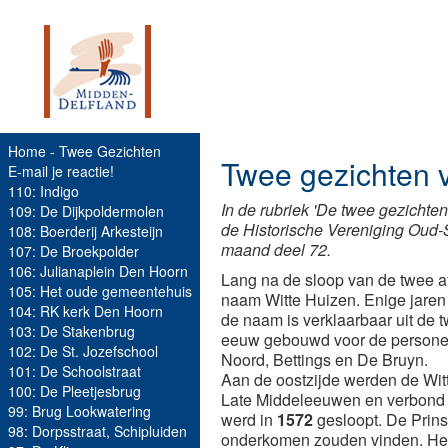
Home - Twee Gezichten
Twee gezichten v
E-mail je reactie!
110: Indigo
In de rubriek 'De twee gezichte
109: De Dijkpoldermolen
de Historische Vereniging Oud-
108: Boerderij Arkesteijn
maand deel 72.
107: De Broekpolder
106: Julianaplein Den Hoorn
Lang na de sloop van de twee a
105: Het oude gemeentehuis
naam Witte Huizen. Enige jaren
104: RK kerk Den Hoorn
de naam is verklaarbaar uit de 
103: De Stakenbrug
eeuw gebouwd voor de personeel
102: De St. Jozefschool
Noord, Bettings en De Bruyn.
101: De Schoolstraat
Aan de oostzijde werden de Witt
100: De Pleetjesbrug
Late Middeleeuwen en verbond he
99: Brug Lookwatering
werd in
1572
gesloopt. De Prins
98: Dorpsstraat, Schipluiden
onderkomen zouden vinden. Het t