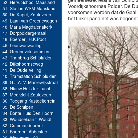
52: Herv. School Maasland
Voordijkshoornse Polder. De Du
51: Station WSM Maasland
voorkomen worden dat de Gealli
50: De Kapel, Zouteveen
het linker pand net was begonne
49: Laan van Groenewegen
48: Maria Magdalenakerk
47: Dorppoldergemaal
46: Boerderij H.K.Poot
45: Leeuwenwoning
44: Groeneveldsemolen
43: Trambrug Schipluiden
42: Dijkshoornseweg
41: De Oude Veiling
40: Tramstation Schipluiden
39: G.J.A. V. Marrewijkstraat
38: Nieuw Huis ter Lucht
37: Meerzicht Zouteveen
36: Toegang Kasteelterrein
35: De Schilpen
34: Bonte Huis Den Hoorn
33: Woudselaan 't Woudt
32: Commandeurhof
31: Boerderij Abbestee
30: Westgaag 100