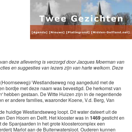
t van deze aflevering is verzorgd door Jacques Moerman van
ties en suggesties van lezers zijn van harte welkom. Deze
t (Hoornseweg)/ Westlandseweg nog aangeduid met de
 een bordje met deze naam was bevestigd. De herkomst van
m'
hebben gestaan. De Witte Huizen zijn in de negentiende
 er andere families, waaronder Koene, V.d. Berg, Van
de huidige Westlandseweg loopt. Dit water dateert uit de
sen Den Hoorn en Delft. Het klooster was in
1469
gesticht en
t de Spanjaarden in het grote kloostercomplex een
erderij Marlot aan de Buitenwatersloot. Ouderen kunnen