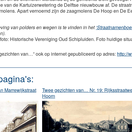
e van de Kartuizerwetering de Delftse nieuwbouw af. De straat
iemolens. Apart vernoemd zijn de zaagmolens De Hoop en De Een
ving van polders en wegen is te vinden in het
‘Straatnamenboe
n).
to: Historische Vereniging Oud Schipluiden. Foto huidige situ
gezichten van…” ook op internet gepubliceerd op adres:
http://
pagina's:
an Marrewijkstraat
Twee gezichten van… Nr. 19: Rijksstraatw
Hoorn