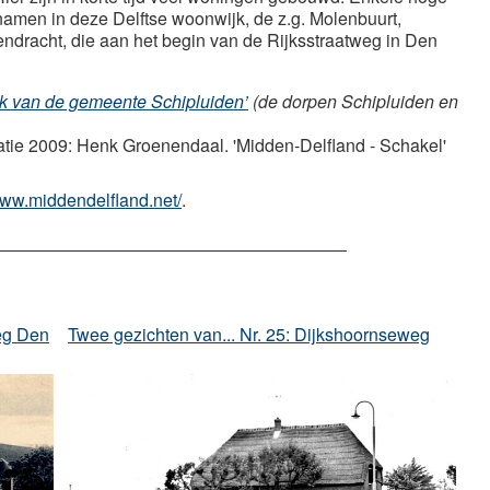
namen in deze Delftse woonwijk, de z.g. Molenbuurt,
dracht, die aan het begin van de Rijksstraatweg in Den
k van de gemeente Schipluiden’
(de dorpen Schipluiden en
atie 2009: Henk Groenendaal. 'Midden-Delfland - Schakel'
www.middendelfland.net/
.
eg Den
Twee gezichten van... Nr. 25: Dijkshoornseweg