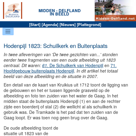
MIDDEN - DELFLAND
IN BEELD
[
Start
] [
Agenda
] [
Nieuws
] [
Plattegrond
]
Hodenpijl 1823: Schuilkerk en Buitenplaats
In twee afleveringen van 'De twee gezichten van...' stonden
eerder twee fragmenten van een oude afbeelding uit 1823
centraal. Dit waren:
61.
De Schuilkerk van Hodenpijl
en
71.
Hoofdgebouw buitenplaats Hodenpijl
.
In dit artikel het totaal
beeld van deze afbeelding en de situatie in 2007.
Een detail van de kaart van Kruikius uit 1712 toont de ligging van
de gebouwen en het er tussen liggende grasveld op de
afbeelding en foto ten zuiden van het water de Gaag. In het
midden staat de buitenplaats Hodenpijl (1) en aan de rechter
zijde een boerderij of stal (2) die wellicht al als schuilkerk in
gebruik was. De Tramkade is het pad dat ten zuiden van de
Gaag loopt. Er was toen nog geen brug over de Gaag.
De oude afbeelding toont de
situatie uit 1823 van de