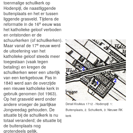
toenmalige schuilkerk op
Hodenpijl, de naastliggende
buitenplaats en het er tussen
liggende grasveld. Tijdens de
e
reformatie in de 16
eeuw was
het katholieke geloof verboden
en ontstonden er de
schuurkerken (of schuilkerken).
e
Maar vanaf de 17
eeuw werd
de uitoefening van het
katholieke geloof steeds meer
n
toegestaan (vaak tegen
betaling) en kregen de
schuilkerken weer een uiterlijk
van een kerkgebouw. Pas in
1840 werd aan de overzijde
een nieuwe katholieke kerk in
gebruik genomen (tot 1963).
Op het grasveld werd onder
andere vroeger de jaarlijkse
Detail Kruikius 1712 - Hodenpijl: 1:
Jongveedag gehouden. De
Buitenplaats, 2. Schuilkerk, 3: Nieuwe RK
situatie bij de schuilkerk is nu
kerk
totaal veranderd; de situatie bij
de buitenplaats nog
grotendeels gelijk.