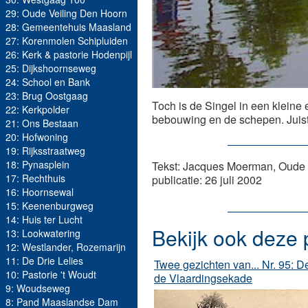
29: Oude Veiling Den Hoorn
28: Gemeentehuis Maasland
27: Korenmolen Schipluiden
26: Kerk & pastorie Hodenpijl
25: Dijkshoornseweg
24: School en Bank
23: Brug Oostgaag
Toch is de Singel in een kleine
22: Kerkpolder
bebouwing en de schepen. Juist
21: Ons Bestaan
20: Hofwoning
19: Rijksstraatweg
18: Pynasplein
Tekst: Jacques Moerman, Oude f
17: Rechthuis
publicatie: 26 juli 2002
16: Hoornsewal
15: Keenenburgweg
14: Huis ter Lucht
Bekijk ook deze 
13: Lookwatering
12: Westlander, Rozemarijn
11: De Drie Lelies
Twee gezichten van... Nr. 95: 
10: Pastorie 't Woudt
de Vlaardingsekade
9: Woudseweg
8: Pand Maaslandse Dam