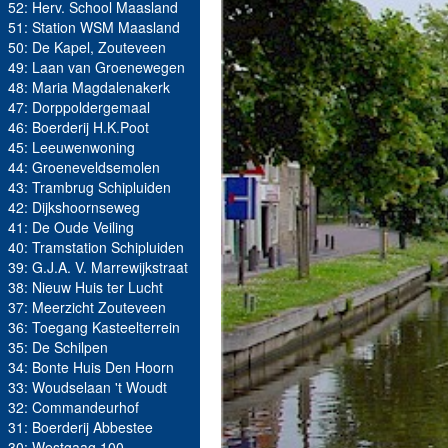
52: Herv. School Maasland
51: Station WSM Maasland
50: De Kapel, Zouteveen
49: Laan van Groenewegen
48: Maria Magdalenakerk
47: Dorppoldergemaal
46: Boerderij H.K.Poot
45: Leeuwenwoning
44: Groeneveldsemolen
43: Trambrug Schipluiden
42: Dijkshoornseweg
41: De Oude Veiling
40: Tramstation Schipluiden
39: G.J.A. V. Marrewijkstraat
38: Nieuw Huis ter Lucht
37: Meerzicht Zouteveen
36: Toegang Kasteelterrein
35: De Schilpen
34: Bonte Huis Den Hoorn
33: Woudselaan 't Woudt
32: Commandeurhof
31: Boerderij Abbestee
30: Westgaag 100