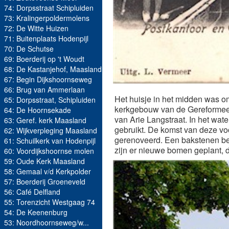
74: Dorpsstraat Schipluiden
73: Kralingerpoldermolens
72: De Witte Huizen
71: Buitenplaats Hodenpijl
70: De Schutse
69: Boerderij op 't Woudt
68: De Kastanjehof, Maasland
67: Begin Dijkshoornseweg
66: Brug van Ammerlaan
Het huisje in het midden was o
65: Dorpsstraat, Schipluiden
kerkgebouw van de Gereformeerd
64: De Hoornsekade
van Arie Langstraat. In het wat
63: Geref. kerk Maasland
gebruikt. De komst van deze voo
62: Wijkverpleging Maasland
gerenoveerd. Een bakstenen besc
61: Schuilkerk van Hodenpijl
zijn er nieuwe bomen geplant, d
60: Voordijkshoornse molen
59: Oude Kerk Maasland
58: Gemaal v/d Kerkpolder
57: Boerderij Groeneveld
56: Café Delfland
55: Torenzicht Westgaag 74
54: De Keenenburg
53: Noordhoornseweg/w...