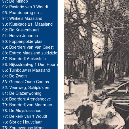
97: De Klimop
96: Pastorie van 't Woudt
95: Paardenbrug en ...
94: Winkels Maasland
93: Kluiskade 21, Maasland
92: De Knakenbuurt
91: Hoeve Johanna
90: Foppenpolderplas
89: Boerderij van Van Geest
88: Entree Maasland zuidzijde
87: Boerderij Arckestein
86: Rijksstraatwg 1 Den Hoorn
85: Tuinbouw in Maasland
84: De Zweth
83: Gemaal Oude Camps...
82: Veenweg, Schipluiden
81: De Glazenwoning
80: Boerderij Arendshoeve
79: Boerderij van Moerman
78: De Aloysiusschool
77: De kerk van 't Woudt
76: Slot de Houvelaan
75: Zouteveense Meer