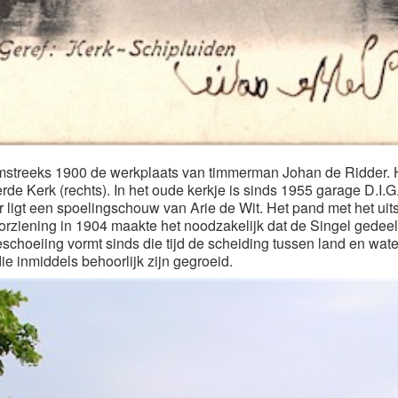
mstreeks 1900 de werkplaats van timmerman Johan de Ridder. H
e Kerk (rechts). In het oude kerkje is sinds 1955 garage D.I.G
er ligt een spoelingschouw van Arie de Wit. Het pand met het ui
rziening in 1904 maakte het noodzakelijk dat de Singel gedeelte
hoeiing vormt sinds die tijd de scheiding tussen land en water
ie inmiddels behoorlijk zijn gegroeid.