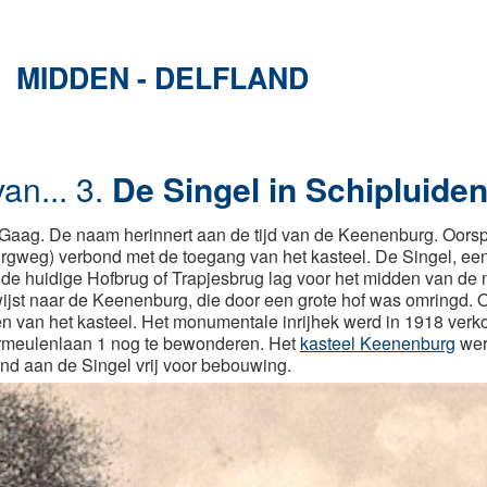
MIDDEN - DELFLAND
an...
3.
De Singel in Schipluide
 Gaag. De naam herinnert aan de tijd van de Keenenburg. Oorspr
weg) verbond met de toegang van het kasteel. De Singel, een 
n de huidige Hofbrug of Trapjesbrug lag voor het midden van d
jst naar de Keenenburg, die door een grote hof was omringd. O
n van het kasteel. Het monumentale inrijhek werd in 1918 verk
ermeulenlaan 1 nog te bewonderen. Het
kasteel Keenenburg
wer
d aan de Singel vrij voor bebouwing.