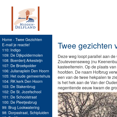
Home - Twee Gezichten
Twee gezichten v
E-mail je reactie!
110: Indigo
109: De Dijkpoldermolen
Deze weg loopt parallel aan de
108: Boerderij Arkesteijn
Zouteveenseweg (nu Keenenburg
107: De Broekpolder
kasteelterrein. Op de plaats va
106: Julianaplein Den Hoorn
hoofden. De naam Hofbrug verwi
105: Het oude gemeentehuis
een van de twee hekpalen te zie
104: RK kerk Den Hoorn
is het hek aan de Van der Oud
103: De Stakenbrug
negentiende eeuw kwam de gron
102: De St. Jozefschool
101: De Schoolstraat
100: De Pleetjesbrug
99: Brug Lookwatering
98: Dorpsstraat, Schipluiden