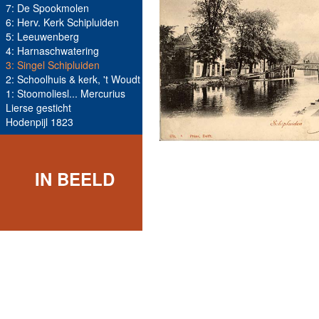
7: De Spookmolen
6: Herv. Kerk Schipluiden
5: Leeuwenberg
4: Harnaschwatering
3: Singel Schipluiden
2: Schoolhuis & kerk, 't Woudt
1: Stoomoliesl... Mercurius
Lierse gesticht
Hodenpijl 1823
IN BEELD